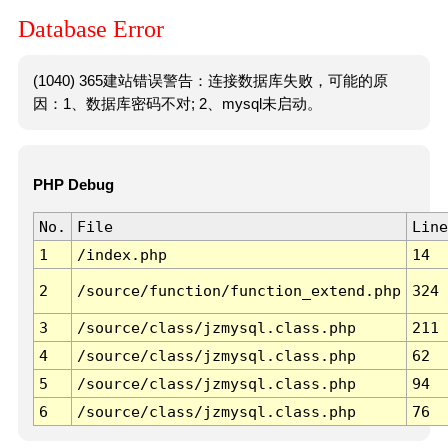
Database Error
(1040) 365建站错误警告：连接数据库失败，可能的原
因：1、数据库密码不对; 2、mysql未启动。
PHP Debug
No.
File
Line
1
/index.php
14
2
/source/function/function_extend.php
324
3
/source/class/jzmysql.class.php
211
4
/source/class/jzmysql.class.php
62
5
/source/class/jzmysql.class.php
94
6
/source/class/jzmysql.class.php
76