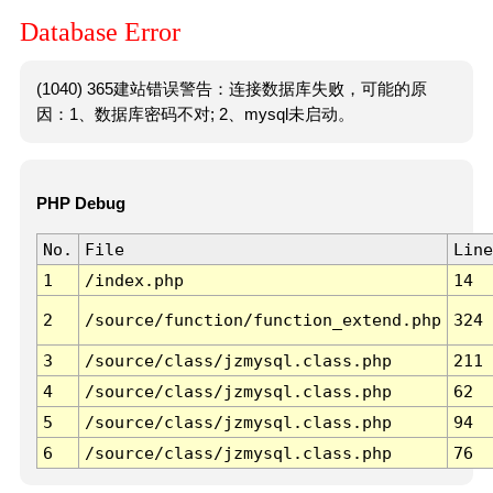
Database Error
(1040) 365建站错误警告：连接数据库失败，可能的原
因：1、数据库密码不对; 2、mysql未启动。
PHP Debug
No.
File
Line
1
/index.php
14
2
/source/function/function_extend.php
324
3
/source/class/jzmysql.class.php
211
4
/source/class/jzmysql.class.php
62
5
/source/class/jzmysql.class.php
94
6
/source/class/jzmysql.class.php
76