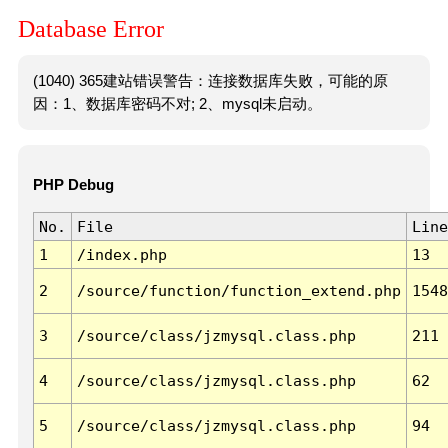
Database Error
(1040) 365建站错误警告：连接数据库失败，可能的原
因：1、数据库密码不对; 2、mysql未启动。
PHP Debug
No.
File
Line
1
/index.php
13
2
/source/function/function_extend.php
1548
3
/source/class/jzmysql.class.php
211
4
/source/class/jzmysql.class.php
62
5
/source/class/jzmysql.class.php
94