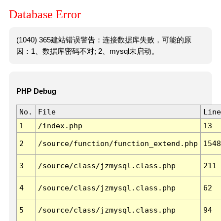
Database Error
(1040) 365建站错误警告：连接数据库失败，可能的原
因：1、数据库密码不对; 2、mysql未启动。
PHP Debug
No.
File
Line
1
/index.php
13
2
/source/function/function_extend.php
1548
3
/source/class/jzmysql.class.php
211
4
/source/class/jzmysql.class.php
62
5
/source/class/jzmysql.class.php
94