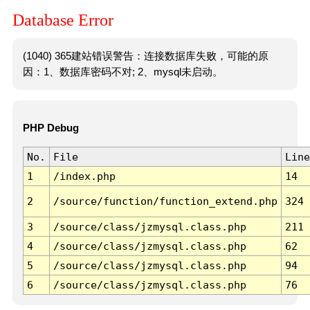
Database Error
(1040) 365建站错误警告：连接数据库失败，可能的原
因：1、数据库密码不对; 2、mysql未启动。
PHP Debug
No.
File
Line
1
/index.php
14
2
/source/function/function_extend.php
324
3
/source/class/jzmysql.class.php
211
4
/source/class/jzmysql.class.php
62
5
/source/class/jzmysql.class.php
94
6
/source/class/jzmysql.class.php
76