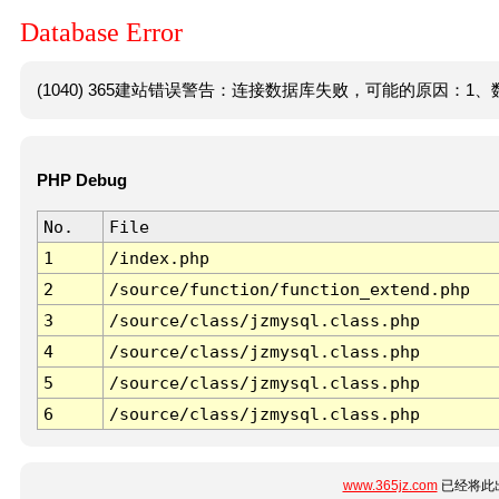
Database Error
(1040) 365建站错误警告：连接数据库失败，可能的原因：1、数
PHP Debug
No.
File
1
/index.php
2
/source/function/function_extend.php
3
/source/class/jzmysql.class.php
4
/source/class/jzmysql.class.php
5
/source/class/jzmysql.class.php
6
/source/class/jzmysql.class.php
www.365jz.com
已经将此