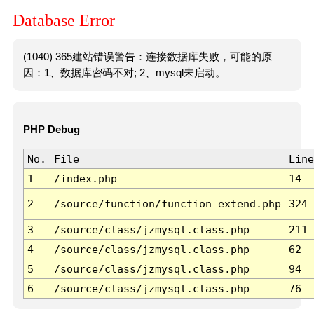
Database Error
(1040) 365建站错误警告：连接数据库失败，可能的原
因：1、数据库密码不对; 2、mysql未启动。
PHP Debug
No.
File
Line
1
/index.php
14
2
/source/function/function_extend.php
324
3
/source/class/jzmysql.class.php
211
4
/source/class/jzmysql.class.php
62
5
/source/class/jzmysql.class.php
94
6
/source/class/jzmysql.class.php
76