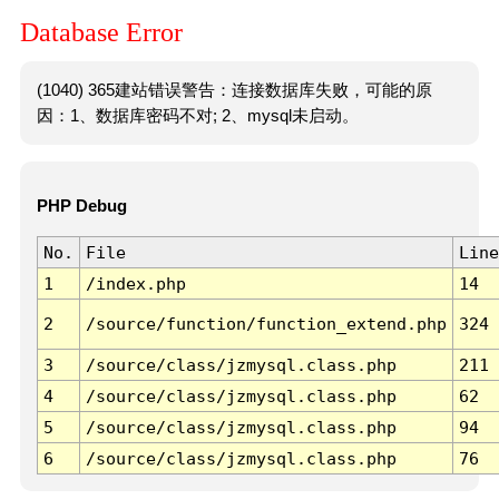
Database Error
(1040) 365建站错误警告：连接数据库失败，可能的原
因：1、数据库密码不对; 2、mysql未启动。
PHP Debug
No.
File
Line
1
/index.php
14
2
/source/function/function_extend.php
324
3
/source/class/jzmysql.class.php
211
4
/source/class/jzmysql.class.php
62
5
/source/class/jzmysql.class.php
94
6
/source/class/jzmysql.class.php
76