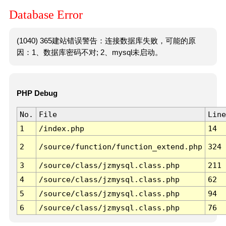
Database Error
(1040) 365建站错误警告：连接数据库失败，可能的原
因：1、数据库密码不对; 2、mysql未启动。
PHP Debug
No.
File
Line
1
/index.php
14
2
/source/function/function_extend.php
324
3
/source/class/jzmysql.class.php
211
4
/source/class/jzmysql.class.php
62
5
/source/class/jzmysql.class.php
94
6
/source/class/jzmysql.class.php
76