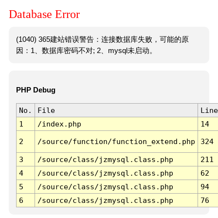
Database Error
(1040) 365建站错误警告：连接数据库失败，可能的原
因：1、数据库密码不对; 2、mysql未启动。
PHP Debug
No.
File
Line
1
/index.php
14
2
/source/function/function_extend.php
324
3
/source/class/jzmysql.class.php
211
4
/source/class/jzmysql.class.php
62
5
/source/class/jzmysql.class.php
94
6
/source/class/jzmysql.class.php
76