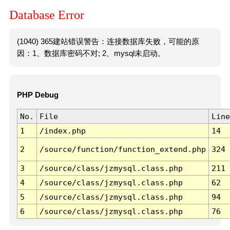
Database Error
(1040) 365建站错误警告：连接数据库失败，可能的原
因：1、数据库密码不对; 2、mysql未启动。
PHP Debug
No.
File
Line
1
/index.php
14
2
/source/function/function_extend.php
324
3
/source/class/jzmysql.class.php
211
4
/source/class/jzmysql.class.php
62
5
/source/class/jzmysql.class.php
94
6
/source/class/jzmysql.class.php
76