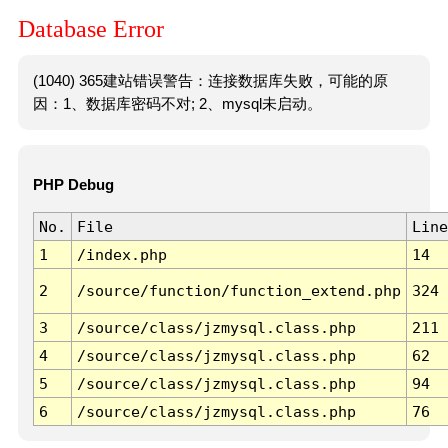
Database Error
(1040) 365建站错误警告：连接数据库失败，可能的原
因：1、数据库密码不对; 2、mysql未启动。
PHP Debug
No.
File
Line
1
/index.php
14
2
/source/function/function_extend.php
324
3
/source/class/jzmysql.class.php
211
4
/source/class/jzmysql.class.php
62
5
/source/class/jzmysql.class.php
94
6
/source/class/jzmysql.class.php
76