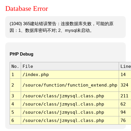
Database Error
(1040) 365建站错误警告：连接数据库失败，可能的原
因：1、数据库密码不对; 2、mysql未启动。
PHP Debug
No.
File
Line
1
/index.php
14
2
/source/function/function_extend.php
324
3
/source/class/jzmysql.class.php
211
4
/source/class/jzmysql.class.php
62
5
/source/class/jzmysql.class.php
94
6
/source/class/jzmysql.class.php
76