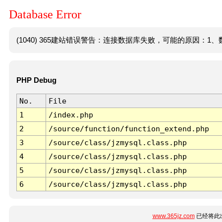
Database Error
(1040) 365建站错误警告：连接数据库失败，可能的原因：1、数
PHP Debug
No.
File
1
/index.php
2
/source/function/function_extend.php
3
/source/class/jzmysql.class.php
4
/source/class/jzmysql.class.php
5
/source/class/jzmysql.class.php
6
/source/class/jzmysql.class.php
www.365jz.com
已经将此