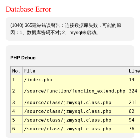
Database Error
(1040) 365建站错误警告：连接数据库失败，可能的原
因：1、数据库密码不对; 2、mysql未启动。
PHP Debug
No.
File
Line
1
/index.php
14
2
/source/function/function_extend.php
324
3
/source/class/jzmysql.class.php
211
4
/source/class/jzmysql.class.php
62
5
/source/class/jzmysql.class.php
94
6
/source/class/jzmysql.class.php
76