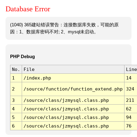
Database Error
(1040) 365建站错误警告：连接数据库失败，可能的原
因：1、数据库密码不对; 2、mysql未启动。
PHP Debug
No.
File
Line
1
/index.php
14
2
/source/function/function_extend.php
324
3
/source/class/jzmysql.class.php
211
4
/source/class/jzmysql.class.php
62
5
/source/class/jzmysql.class.php
94
6
/source/class/jzmysql.class.php
76