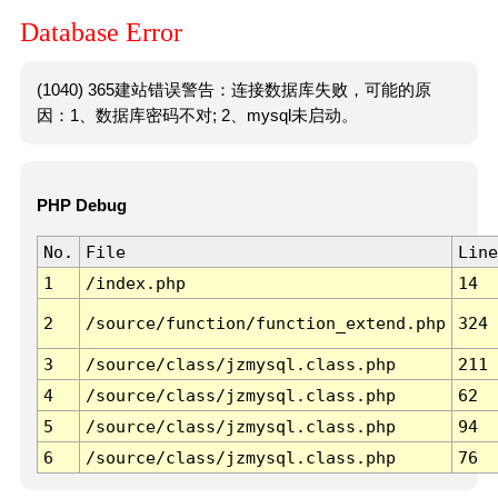
Database Error
(1040) 365建站错误警告：连接数据库失败，可能的原
因：1、数据库密码不对; 2、mysql未启动。
PHP Debug
No.
File
Line
1
/index.php
14
2
/source/function/function_extend.php
324
3
/source/class/jzmysql.class.php
211
4
/source/class/jzmysql.class.php
62
5
/source/class/jzmysql.class.php
94
6
/source/class/jzmysql.class.php
76