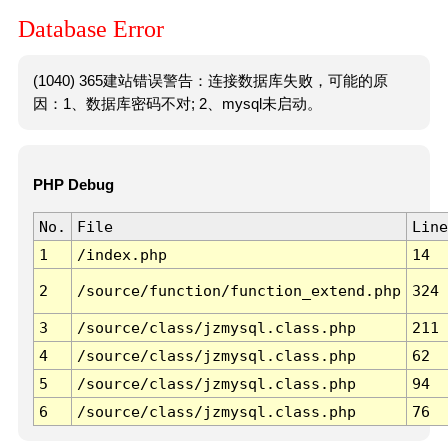
Database Error
(1040) 365建站错误警告：连接数据库失败，可能的原
因：1、数据库密码不对; 2、mysql未启动。
PHP Debug
No.
File
Line
1
/index.php
14
2
/source/function/function_extend.php
324
3
/source/class/jzmysql.class.php
211
4
/source/class/jzmysql.class.php
62
5
/source/class/jzmysql.class.php
94
6
/source/class/jzmysql.class.php
76